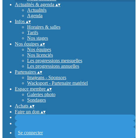
Actualités & agenda
▴
▾
Actualités
Agenda
Infos
▴
▾
Horaires & salles
Tarifs
Nos stages
Nos équipes
▴
▾
Nos équipes
Nos licenciés
Les progressions mensuelles
Les progressions annuelles
Partenaires
▴
▾
Imajeans - Sponsors
Wacksport - Partenaire matériel
Espace membre
▴
▾
Galeries photo
Sondages
Achats
▴
▾
Faire un don
▴
▾
Se connecter