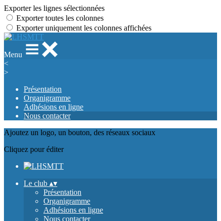
Exporter les lignes sélectionnées
Exporter toutes les colonnes
Exporter uniquement les colonnes affichées
Menu
<
>
Présentation
Organigramme
Adhésions en ligne
Nous contacter
Ajoutez un logo, un bouton, des réseaux sociaux
Cliquez pour éditer
Le club
▴
▾
Présentation
Organigramme
Adhésions en ligne
Nous contacter